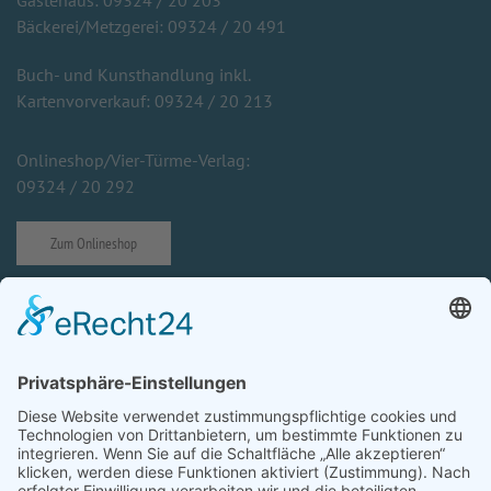
Gästehaus: 09324 / 20 203
Bäckerei/Metzgerei: 09324 / 20 491
Buch- und Kunsthandlung inkl.
Kartenvorverkauf: 09324 / 20 213
Onlineshop/Vier-Türme-Verlag:
09324 / 20 292
Zum Onlineshop
Impressum
Datenschutzerklärung
Prävention von sexuellem Missbrauch
Cookie-Einstellungen