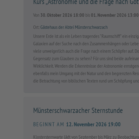
Kurs „Astronomie und die Frage nach Got
Von
30. Oktober 2026 18:00
bis
01. November 2026 13:00
Ort:
Gästehaus der Abtei Münsterschwarzach
Unsere Erde ist als ein Leben tragendes "Raumschiff" ein einzi
Galaxien auf der Suche nach den Zusammenhängen oder Leben d
viele unweigerlich auch die Frage nach einem Schöpfer auf. Doc
Gegensatz zum Glauben zu sehen? Für uns sind beide aufein
Wirklichkeit. Werden die Erkenntnisse der Astronomie ernstge
ebenfalls mein Umgang mit der Natur und den begrenzten Ress
die Betrachtung von biblischen Texten rund um Schöpfung un
Münsterschwarzacher Sternstunde
BEGINNT AM
12. November 2026 19:00
Klostersternwarte lädt von September bis März zu Beobachtun