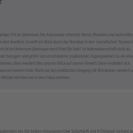
t"
gartiger Ort im Universum. Die Astronomie erforscht Sterne, Planeten und weit entfe
ort draußen. So wirft ein Blick durch das Teleskop in den "unendlichen" Kosmos 
h ist im Universum überhaupt noch Platz für Gott? Ist Naturwissenschaft nicht als
ander bezogen und geben uns verschiedene, ergänzende Zugangsweisen zu der ein
nommen, dann wandelt dies unseren Blick auf unsere Umwelt. Dann verändert sich
ourcen unserer Erde. Nicht nur den praktischen Umgang mit Teleskopen, sondern 
d Weltall möchten wir in den Fokus nehmen.
gsabenden ein. Die beiden Astronomen Uwe Schultheiß und P. Christoph Gerhard w