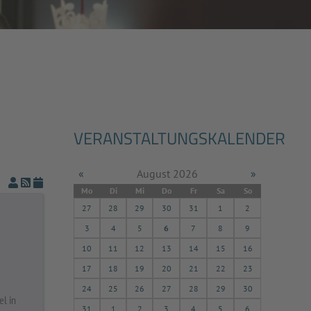
VERANSTALTUNGSKALENDER
«
August 2026
»
Mo
Di
Mi
Do
Fr
Sa
So
27
28
29
30
31
1
2
3
4
5
6
7
8
9
10
11
12
13
14
15
16
17
18
19
20
21
22
23
24
25
26
27
28
29
30
el in
31
1
2
3
4
5
6