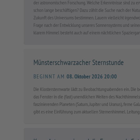
der astronomischen Forschung. Welche Erkenntnisse sind zu e
schon lange beschäftigen? Dazu zählt die Suche nach der Nat
Zukunft des Universums bestimmen. Lauern vielleicht irgendwo 
Frage nach der Entwicklung unseres Sonnensystems und seiner 
klarem Himmel besteht auch auf einem nächtlichen Spaziergan
Münsterschwarzacher Sternstunde
BEGINNT AM
08. Oktober 2026 20:00
Die Klostersternwarte lädt zu Beobachtungsabenden ein. Die 
das Fenster in die (fast) unendlichen Weiten des Nachthimmels
faszinierenden Planeten (Saturn, Jupiter und Uranus), ferne 
gibt es eine Einführung zum aktuellen Sternenhimmel. Leitung: