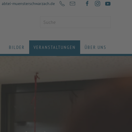
abtei-muensterschwarzach.de
BILDER
VERANSTALTUNGEN
ÜBER UNS