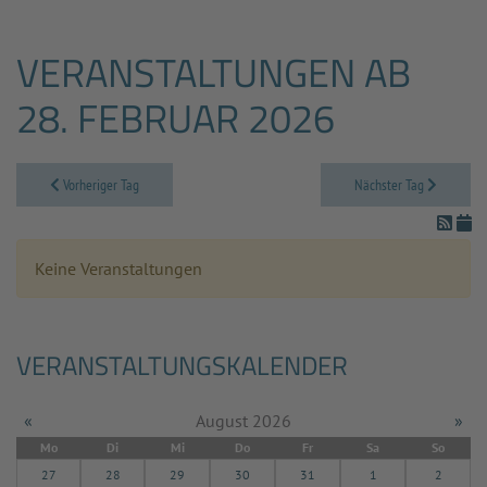
VERANSTALTUNGEN AB
28. FEBRUAR 2026
Vorheriger Tag
Nächster Tag
Keine Veranstaltungen
VERANSTALTUNGSKALENDER
«
August 2026
»
Mo
Di
Mi
Do
Fr
Sa
So
27
28
29
30
31
1
2