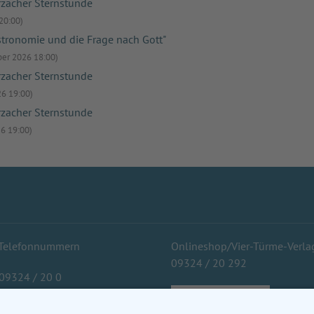
zacher Sternstunde
20:00)
stronomie und die Frage nach Gott"
ber 2026 18:00)
zacher Sternstunde
6 19:00)
zacher Sternstunde
6 19:00)
 Telefonnummern
Onlineshop/Vier-Türme-Verla
09324 / 20 292
 09324 / 20 0
s: 09324 / 20 203
Zum Onlineshop
Metzgerei: 09324 / 20 491