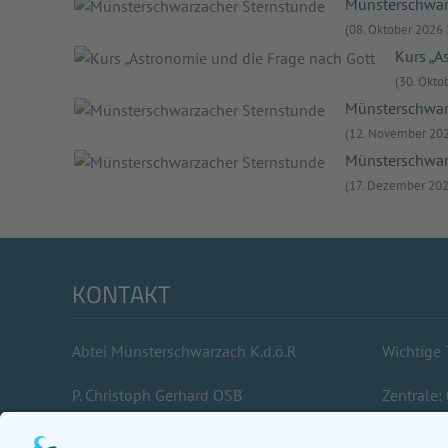
Münsterschwar
(08. Oktober 2026 
Kurs „A
(30. Okto
Münsterschwar
(12. November 202
Münsterschwar
(17. Dezember 202
KONTAKT
Abtei Münsterschwarzach K.d.ö.R
Wichtige
P. Christoph Gerhard OSB
Zentrale:
Schweinfurter Straße 40
Gästehau
97359 Münsterschwarzach
Bäckerei/